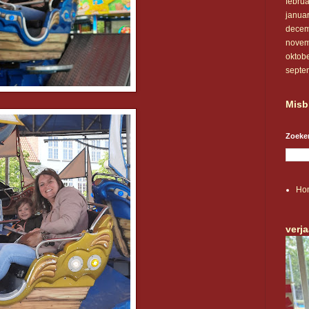
februa
janua
decem
novem
oktob
septe
Misb
Zoeken
Ho
verj