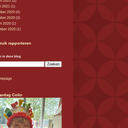
ri 2021
(2)
ri 2021
(1)
ber 2020
(4)
ber 2020
(3)
er 2020
(1)
mber 2020
(1)
ruik rapporteren
 in deze blog
mepage
aardag Colin