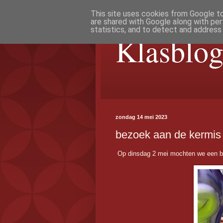
This site uses cookies from Google to 
are shared with Google along with per
statistics, and to detect and address
Klasblog
zondag 14 mei 2023
bezoek aan de kermis
Op dinsdag 2 mei mochten we een b