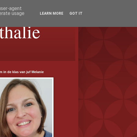
 user-agent
nerate usage
LEARN MORE
GOT IT
halie
 in de klas van juf Melanie