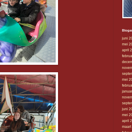
Blogar
juni 2
mei 2
april 
februa
decem
novem
septe
mei 2
februa
janua
novem
septe
juni 2
mei 2
april 
maart